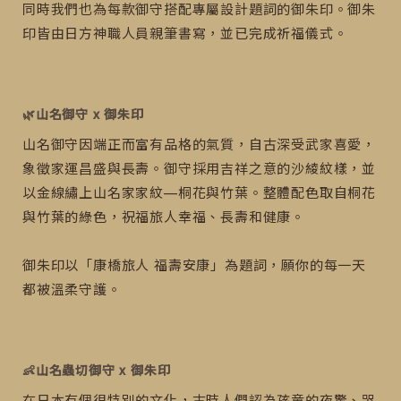
同時我們也為每款御守搭配專屬設計題詞的御朱印。御朱
印皆由日方神職人員親筆書寫，並已完成祈福儀式。
🌿山名御守 x 御朱印
山名御守因端正而富有品格的氣質，自古深受武家喜愛，
象徵家運昌盛與長壽。御守採用吉祥之意的沙綾紋樣，並
以金線繡上山名家家紋—桐花與竹葉。整體配色取自桐花
與竹葉的綠色，祝福旅人幸福、長壽和健康。
御朱印以「康橋旅人 福壽安康」為題詞，願你的每一天
都被溫柔守護。
👶山名蟲切御守 x 御朱印
在日本有個很特別的文化，古時人們認為孩童的夜驚、哭