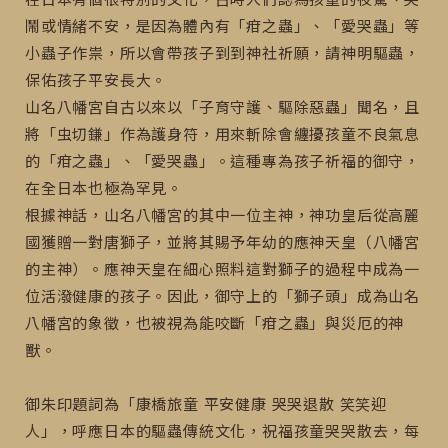
鬧或情緒不安，是因為體內有「疳之蟲」、「愛哭蟲」等
小蟲子作祟，所以會帶孩子到到神社祈願，請神明驅蟲，
保佑孩子平安長大。
山名八幡宮自古以來以「子育守護、驅除惡蟲」聞名，且
將「虫切鎌」作為護身符，用來斬除會纏擾孩童不良氣息
的「疳之蟲」、「愛哭蟲」。這種專為孩子祈福的御守，
在全日本也極為罕見。
根據神話，山名八幡宮的其中一位主神，神功皇后從高麗
國獲贈一對唐獅子，並將其賜予年幼的應神天皇（八幡宮
的主神）。應神天皇在細心照料這對獅子的過程中成為一
位活潑健康的孩子。因此，御守上的「獅子頭」成為山名
八幡宮的象徵，也被視為能咬斷「疳之蟲」與災厄的神
獸。
御朱印題詞為「康橋旅童 平安健康 哭哭退散 笑笑迎
人」，呼應日本的驅蟲傳統文化，祝福孩童哭哭散去，每