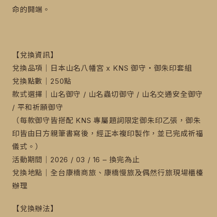
命的開端。
【兌換資訊】
兌換品項｜日本山名八幡宮 x KNS 御守・御朱印套組
兌換點數｜250點
款式選擇｜山名御守 / 山名蟲切御守 / 山名交通安全御守
/ 平和祈願御守
（每款御守皆搭配 KNS 專屬題詞限定御朱印乙張，御朱
印皆由日方親筆書寫後，經正本複印製作，並已完成祈福
儀式。）
活動期間｜2026 / 03 / 16 – 換完為止
兌換地點｜全台康橋商旅、康橋慢旅及偶然行旅現場櫃檯
辦理
【兌換辦法】