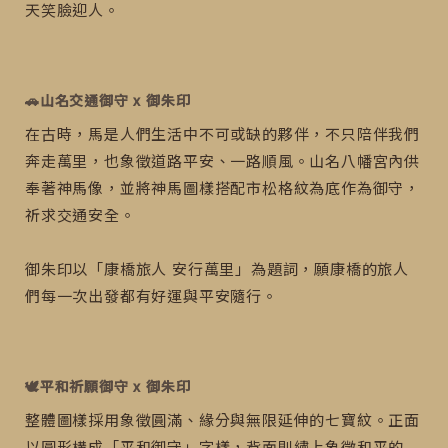
天笑臉迎人。
🚗山名交通御守 x 御朱印
在古時，馬是人們生活中不可或缺的夥伴，不只陪伴我們
奔走萬里，也象徵道路平安、一路順風。山名八幡宮內供
奉著神馬像，並將神馬圖樣搭配市松格紋為底作為御守，
祈求交通安全。
御朱印以「康橋旅人 安行萬里」為題詞，願康橋的旅人
們每一次出發都有好運與平安隨行。
🕊️平和祈願御守 x 御朱印
整體圖樣採用象徵圓滿、緣分與無限延伸的七寶紋。正面
以圓形構成「平和御守」字樣，背面則繡上象徵和平的