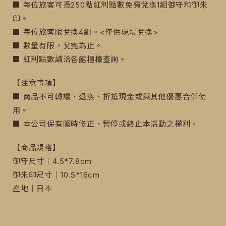
■ 每位旅客可憑250點紅利點數免費兌換1組御守和御朱
印。
■ 每位旅客限兌換4組。<僅供現場兌換>
■ 數量有限，兌完為止。
■ 紅利點數請洽各館櫃檯查詢。
【注意事項】
■ 商品不可轉讓、退換、折抵現金或與其他優惠合併使
用。
■ 本公司保有隨時修正、暫停或終止本活動之權利。
【商品規格】
御守尺寸｜4.5*7.8cm
御朱印尺寸｜10.5*16cm
產地｜日本