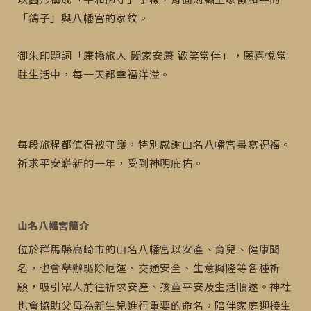
「鴿子」與八幡宮的家紋。
御朱印題詞「康橋旅人 闔家安康 歡笑常伴」，願喜悅常
駐生活中，每一天都幸福洋溢。
每段旅程都值得被守護，特別感謝山名八幡宮書寫祝福。
祈求平安嶄新的一年，受到神明庇佑。
山名八幡宮簡介
位於群馬縣高崎市的山名八幡宮以安產、育兒、健康聞
名，也會舉辦驅除厄運、交通安全、生意興隆等各種祈
願，吸引眾人前往祈求安產、孩童平安及生活順遂。神社
也會協助父母為新生兒進行重要的命名，陪伴家庭迎接生