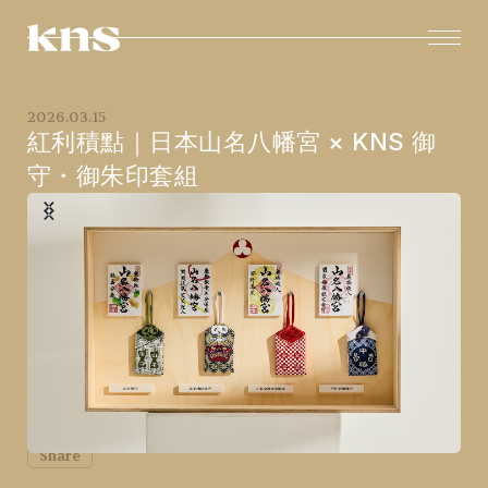
2026
.
03
.
15
紅利積點｜日本山名八幡宮 × KNS 御
守・御朱印套組
Share