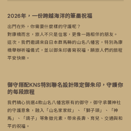
2026年，一份跨越海洋的筆墨祝福
出門在外，你需要什麼樣的守護呢？
對康橋而言，旅人不只是住客，更像一路相伴的朋友。
這次，我們邀請來自日本群馬縣的山名八幡宮，特別為康
橋舉辦祈福儀式，並以御朱印書寫祝福，願旅人們的旅程
平安快樂。
御守搭配KNS特別聯名設計限定御朱印，守護你
的每段旅程
我們精心挑選4款山名八幡宮原有的御守，御守承襲神社
的守護意象，融入「山名家家紋」、「獅子頭」、「神
馬」、「鴿子」等象徵元素，帶來長壽、育兒、交通與和
平的祝福。