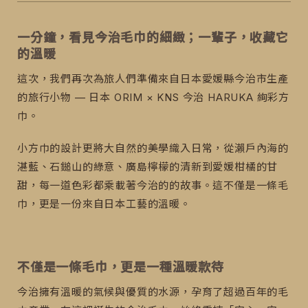
一分鐘，看見今治毛巾的細緻；一輩子，收藏它
的溫暖
這次，我們再次為旅人們準備來自日本愛媛縣今治市生產
的旅行小物 — 日本 ORIM × KNS 今治 HARUKA 絢彩方
巾。
小方巾的設計更將大自然的美學織入日常，從瀨戶內海的
湛藍、石鎚山的綠意、廣島檸檬的清新到愛媛柑橘的甘
甜，每一道色彩都乘載著今治的的故事。這不僅是一條毛
巾，更是一份來自日本工藝的溫暖。
不僅是一條毛巾，更是一種溫暖款待
今治擁有溫暖的氣候與優質的水源，孕育了超過百年的毛