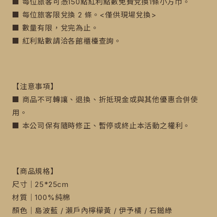
■ 每位旅客可憑150點紅利點數免費兌換1條小方巾。
■ 每位旅客限兌換 2 條。<僅供現場兌換>
■ 數量有限，兌完為止。
■ 紅利點數請洽各館櫃檯查詢。
【注意事項】
■ 商品不可轉讓、退換、折抵現金或與其他優惠合併使
用。
■ 本公司保有隨時修正、暫停或終止本活動之權利。
【商品規格】
尺寸｜25*25cm
材質｜100%純棉
顏色｜島波藍 / 瀨戶內檸檬黃 / 伊予橘 / 石鎚綠