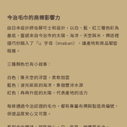
今治毛巾的商標影響力
由日本設計師佐藤可士和設計，以白、藍、紅三種色彩為
基底，靈感來自今治市的太陽、海洋、天空與水，標誌裡
還巧妙融入了「i」字母（imabari），讓產地和商品緊密
相連。
三種顏色也有小故事：
白色｜像天空的浮雲，柔軟如雲
藍色｜波光粼粼的海洋，象徵豐沛水源
紅色｜冉冉升起的太陽，代表產地的活力
每條通過今治認證的毛巾，都有專屬布標與製造商編號，
保證品質安心又可靠。