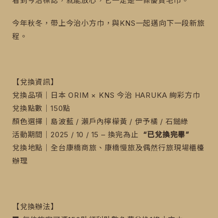
看到今治標誌，就能放心，它一定是一條優質毛巾。
今年秋冬，帶上今治小方巾，與KNS一起邁向下一段新旅
程。
【兌換資訊】
兌換品項｜日本 ORIM × KNS 今治 HARUKA 絢彩方巾
兌換點數｜150點
顏色選擇｜島波藍 / 瀨戶內檸檬黃 / 伊予橘 / 石鎚綠
活動期間｜2025 / 10 / 15 – 換完為止
“已兌換完畢”
兌換地點｜全台康橋商旅、康橋慢旅及偶然行旅現場櫃檯
辦理
【兌換辦法】