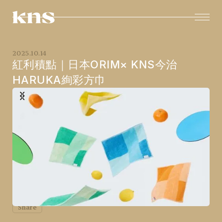
2025
.
10
.
14
紅利積點｜日本ORIM× KNS今治
HARUKA絢彩方巾
Share