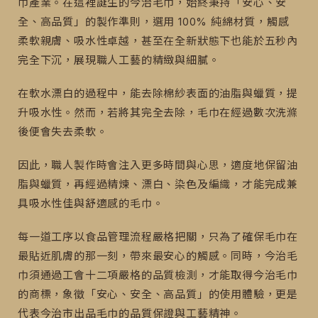
巾產業。在這裡誕生的今治毛巾，始終秉持「安心、安
全、高品質」的製作準則，選用 100% 純綿材質，觸感
柔軟親膚、吸水性卓越，甚至在全新狀態下也能於五秒內
完全下沉，展現職人工藝的精緻與細膩。
在軟水漂白的過程中，能去除棉紗表面的油脂與蠟質，提
升吸水性。然而，若將其完全去除，毛巾在經過數次洗滌
後便會失去柔軟。
因此，職人製作時會注入更多時間與心思，適度地保留油
脂與蠟質，再經過精煉、漂白、染色及編織，才能完成兼
具吸水性佳與舒適感的毛巾。
每一道工序以食品管理流程嚴格把關，只為了確保毛巾在
最貼近肌膚的那一刻，帶來最安心的觸感。同時，今治毛
巾須通過工會十二項嚴格的品質檢測，才能取得今治毛巾
的商標，象徵「安心、安全、高品質」的使用體驗，更是
代表今治市出品毛巾的品質保證與工藝精神。